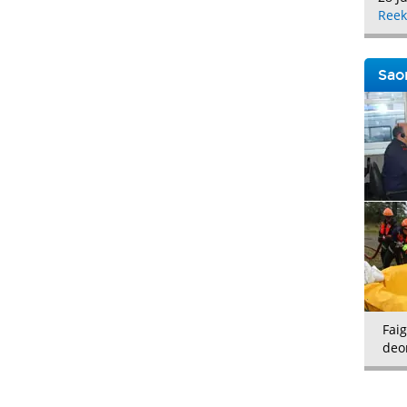
Reek
Saor
Faig
deo