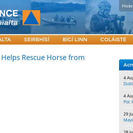
Flickr
ALTA
SEIRBHÍSÍ
BÍGÍ LINN
COLÁISTE
e Helps Rescue Horse from
Acm
4 Au
Dubl
4 Au
Poc 
29 J
May
28 J