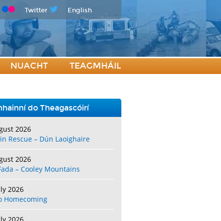
Twitter
English
NUACHT
TEAGMHÁIL
hainní do Theagascóirí
gust 2026
in Rescue – Dún Laoighaire
gust 2026
Fada – Cooley Mountains
uly 2026
o Homecoming
uly 2026