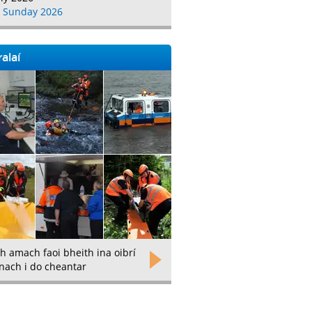
 Sunday 2026
alaí
h amach faoi bheith ina oibrí
nach i do cheantar