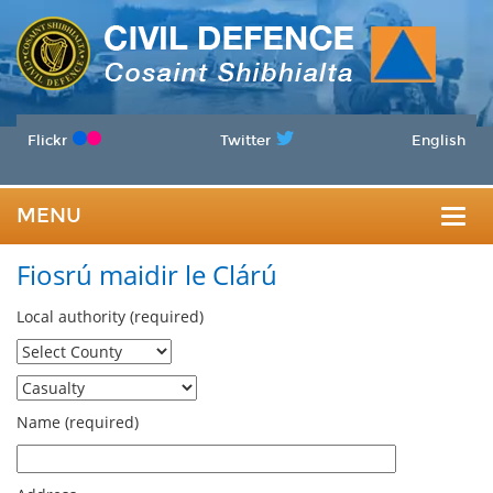
Flickr
Twitter
English
MENU
Togg
Fiosrú maidir le Clárú
navig
Local authority (required)
Name (required)