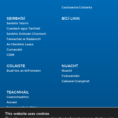
Ceisteanna Coitianta
SEIRBHÍSÍ
BÍGÍ LINN
Seirbhís Taismí
Cuardach agus Tarrtháil
Seirbhís Dóiteáin Chúntach
Faireachán ar Radaíocht
An tSeirbhís Leasa
Cumarsáid
CISM
COLÁISTE
NUACHT
Buail leis an bhFoireann
Nuacht
Foilseacháin
Gailearaí Grianghraf
TEAGMHÁIL
Ceanncheathrú
Aonaid
Fiosrú maidir le Clárú
This website uses cookies