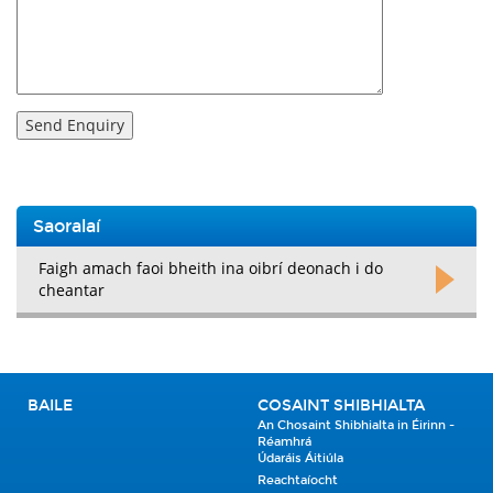
Saoralaí
Faigh amach faoi bheith ina oibrí deonach i do
cheantar
BAILE
COSAINT SHIBHIALTA
An Chosaint Shibhialta in Éirinn -
Réamhrá
Údaráis Áitiúla
Reachtaíocht