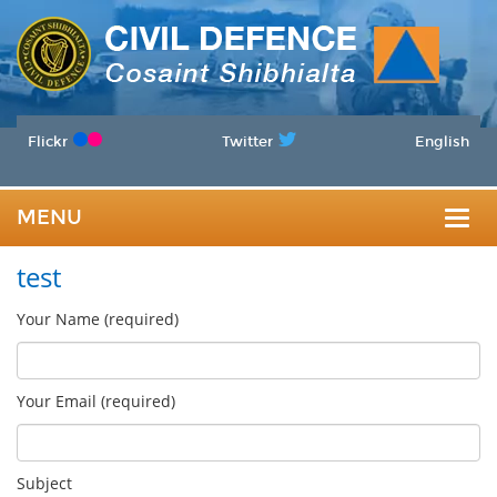
Flickr
Twitter
English
MENU
Togg
test
navig
Your Name (required)
Your Email (required)
Subject