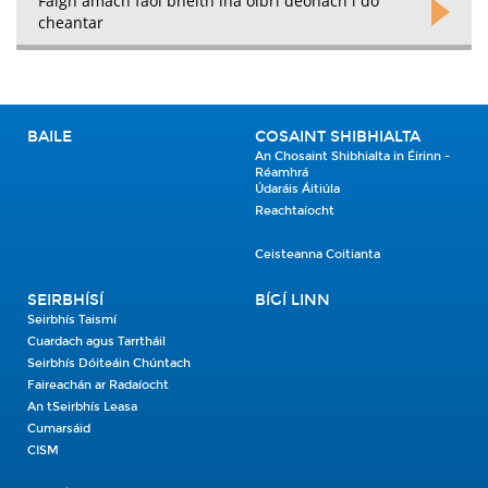
Faigh amach faoi bheith ina oibrí deonach i do
cheantar
BAILE
COSAINT SHIBHIALTA
An Chosaint Shibhialta in Éirinn -
Réamhrá
Údaráis Áitiúla
Reachtaíocht
Ceisteanna Coitianta
SEIRBHÍSÍ
BÍGÍ LINN
Seirbhís Taismí
Cuardach agus Tarrtháil
Seirbhís Dóiteáin Chúntach
Faireachán ar Radaíocht
An tSeirbhís Leasa
Cumarsáid
CISM