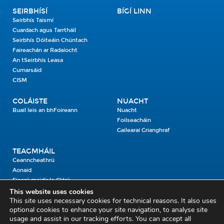
SEIRBHÍSÍ
BÍGÍ LINN
Seirbhís Taismí
Cuardach agus Tarrtháil
Seirbhís Dóiteáin Chúntach
Faireachán ar Radaíocht
An tSeirbhís Leasa
Cumarsáid
CISM
COLÁISTE
NUACHT
Buail leis an bhFoireann
Nuacht
Foilseacháin
Gailearaí Grianghraf
TEAGMHÁIL
Ceanncheathrú
Aonaid
Fiosrú maidir le Clárú
This website uses cookies
This site uses necessary cookies for technical reasons. It also uses
Cosaint Shibhialta,
optional cookies to enhance your site navigation, to analyse site
usage and assist in our tracking efforts. You can accept all
An Bheannach Mhór,