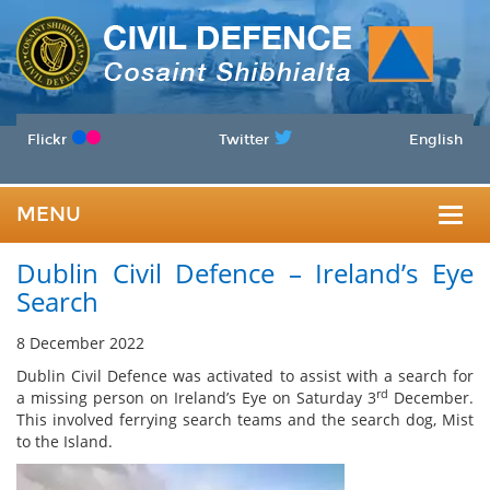
Flickr
Twitter
English
MENU
Togg
Dublin Civil Defence – Ireland’s Eye
navig
Search
8 December 2022
Dublin Civil Defence was activated to assist with a search for
rd
a missing person on Ireland’s Eye on Saturday 3
December.
This involved ferrying search teams and the search dog, Mist
to the Island.