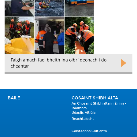
Faigh amach faoi bheith ina oibrí deonach i do
cheantar
BAILE
COSAINT SHIBHIALTA
An Chosaint Shibhialta in Éirinn -
Réamhrá
Údaráis Áitiúla
Reachtaíocht
Ceisteanna Coitianta