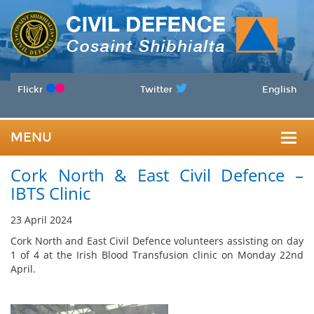
Flickr
Twitter
English
MENU
Togg
Cork North & East Civil Defence –
navig
IBTS Clinic
23 April 2024
Cork North and East Civil Defence volunteers assisting on day
1 of 4 at the Irish Blood Transfusion clinic on Monday 22nd
April.