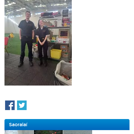
Saoralaí