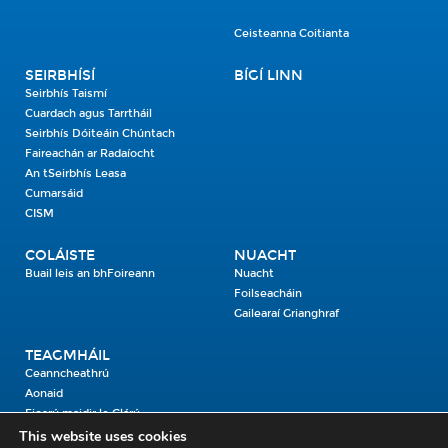
Ceisteanna Coitianta
SEIRBHÍSÍ
BÍGÍ LINN
Seirbhís Taismí
Cuardach agus Tarrtháil
Seirbhís Dóiteáin Chúntach
Faireachán ar Radaíocht
An tSeirbhís Leasa
Cumarsáid
CISM
COLÁISTE
NUACHT
Buail leis an bhFoireann
Nuacht
Foilseacháin
Gailearaí Grianghraf
TEAGMHÁIL
Ceanncheathrú
Aonaid
Fiosrú maidir le Clárú
This website uses cookies