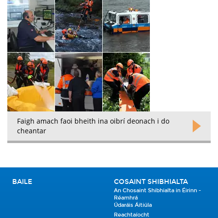
Faigh amach faoi bheith ina oibrí deonach i do
cheantar
BAILE
COSAINT SHIBHIALTA
An Chosaint Shibhialta in Éirinn -
Réamhrá
Údaráis Áitiúla
Reachtaíocht