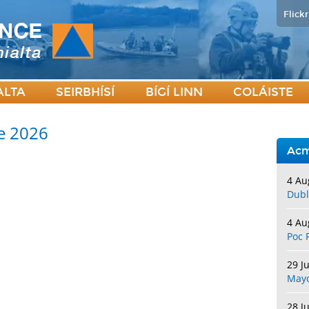
Flickr
ALTA
SEIRBHÍSÍ
BÍGÍ LINN
COLÁISTE
e 2026
Acm
4 Au
Dubl
4 Au
Poc 
29 J
May
28 J