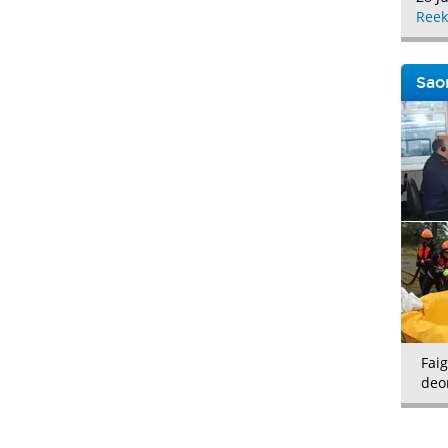
Reek
Saor
Faig
deo