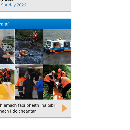
 Sunday 2026
alaí
h amach faoi bheith ina oibrí
nach i do cheantar