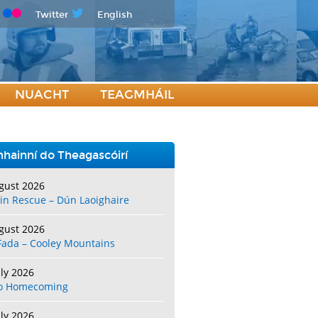
Twitter
English
NUACHT
TEAGMHÁIL
hainní do Theagascóirí
gust 2026
in Rescue – Dún Laoighaire
gust 2026
Fada – Cooley Mountains
uly 2026
o Homecoming
uly 2026