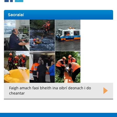
Saoralaí
Faigh amach faoi bheith ina oibrí deonach i do
cheantar