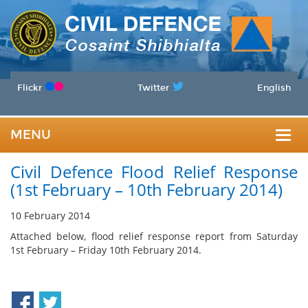
Flickr
Twitter
English
MENU
Togg
Civil Defence Flood Relief Response
navig
(1st February – 10th February 2014)
10 February 2014
Attached below, flood relief response report from Saturday
1st February – Friday 10th February 2014.