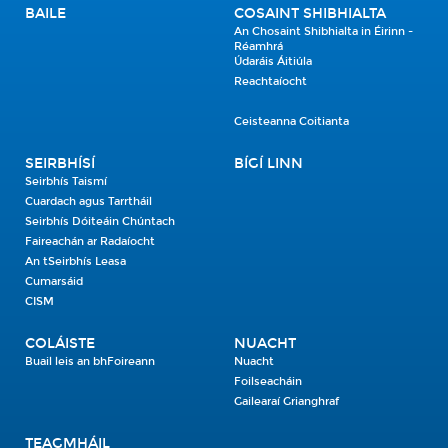
BAILE
COSAINT SHIBHIALTA
An Chosaint Shibhialta in Éirinn -
Réamhrá
Údaráis Áitiúla
Reachtaíocht
Ceisteanna Coitianta
SEIRBHÍSÍ
BÍGÍ LINN
Seirbhís Taismí
Cuardach agus Tarrtháil
Seirbhís Dóiteáin Chúntach
Faireachán ar Radaíocht
An tSeirbhís Leasa
Cumarsáid
CISM
COLÁISTE
NUACHT
Buail leis an bhFoireann
Nuacht
Foilseacháin
Gailearaí Grianghraf
TEAGMHÁIL